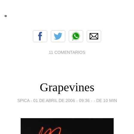
*
11 COMENTARIOS
Grapevines
SPICA -
01 DE ABRIL DE 2006 - 09:36
-
- DE 10 MIN